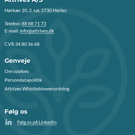
Hørkær 20, 2. sal, 2730 Herlev
Telefon:
88 88 71 73
E-mail:
info@attrives.dk
CVR 34 80 36 68
Genveje
Om cookies
Persondatapolitik
Attrives Whistleblowerordning
Følg os
Følg os på LinkedIn